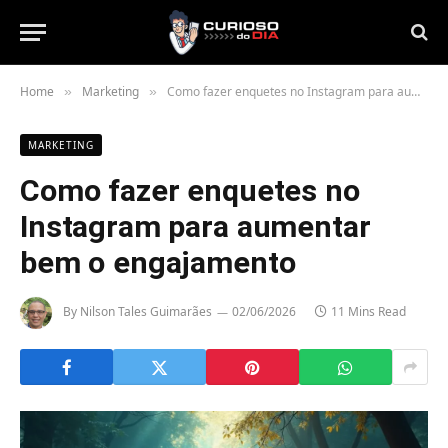
Home
Marketing
Como fazer enquetes no Instagram para aumentar bem o engajamento
»
»
MARKETING
Como fazer enquetes no
Instagram para aumentar
bem o engajamento
By
Nilson Tales Guimarães
02/06/2026
11 Mins Read