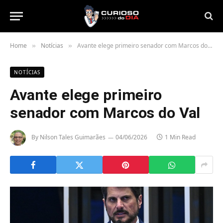
Home
Notícias
Avante elege primeiro senador com Marcos do Val
»
»
NOTÍCIAS
Avante elege primeiro
senador com Marcos do Val
By
Nilson Tales Guimarães
04/06/2026
1 Min Read