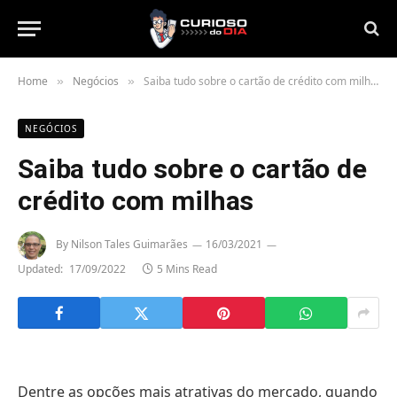
Home
Negócios
Saiba tudo sobre o cartão de crédito com milhas
»
»
NEGÓCIOS
Saiba tudo sobre o cartão de
crédito com milhas
By
Nilson Tales Guimarães
16/03/2021
Updated:
17/09/2022
5 Mins Read
Dentre as opções mais atrativas do mercado, quando