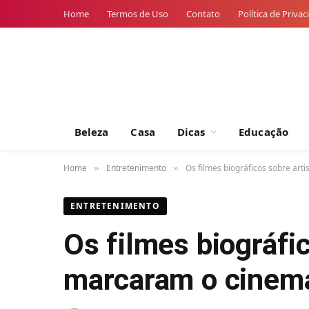
Home
Termos de Uso
Contato
Política de Priva
Beleza
Casa
Dicas
Educação
Home
Entretenimento
Os filmes biográficos sobre ar
»
»
ENTRETENIMENTO
Os filmes biográfi
marcaram o cinem