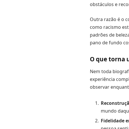
obstáculos e rec
Outra razão é o c
como racismo estr
padrões de belez
pano de fundo co
O que torna u
Nem toda biograf
experiência compl
observar enquanto
Reconstruçã
mundo daquel
Fidelidade 
pessoa senti