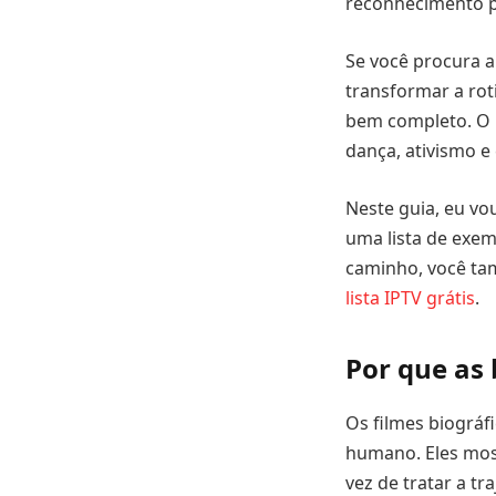
reconhecimento p
Se você procura a
transformar a ro
bem completo. O l
dança, ativismo e
Neste guia, eu vo
uma lista de exe
caminho, você ta
lista IPTV grátis
.
Por que as 
Os filmes biográf
humano. Eles most
vez de tratar a tr