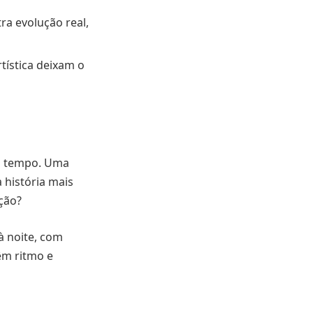
ra evolução real,
rtística deixam o
za tempo. Uma
 história mais
ção?
à noite, com
êm ritmo e