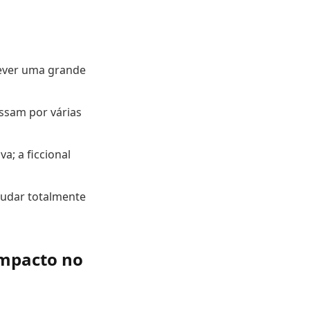
rever uma grande
ssam por várias
a; a ficcional
udar totalmente
impacto no