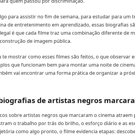
ara quem passou por discriminação.
lgo para assistir no fim de semana, para estudar para um 
tina de entretenimento em aprendizado, essas biografias 
egal é que cada filme traz uma combinação diferente de m
 construção de imagem pública.
u te mostrar como esses filmes são feitos, o que observar e
mplos que funcionam bem para montar uma noite de cinem
mbém vai encontrar uma forma prática de organizar a pró
biografias de artistas negros marcar
icos sobre artistas negros que marcaram o cinema atraem 
ram o trabalho por trás do brilho, o esforço diário e as esc
ajetória como algo pronto, o filme evidencia etapas: descob