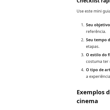
Checklist ráp
Use este mini gu
Seu objetivo
referência.
Seu tempo d
etapas.
O estilo do f
costuma ter 
O tipo de art
a experiência
Exemplos d
cinema