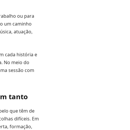
trabalho ou para
são um caminho
úsica, atuação,
m cada história e
a. No meio do
xima sessão com
am tanto
pelo que têm de
olhas difíceis. Em
erta, formação,