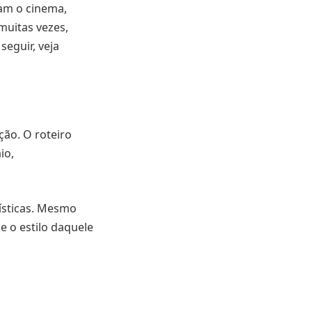
am o cinema,
muitas vezes,
seguir, veja
ão. O roteiro
io,
ísticas. Mesmo
e o estilo daquele