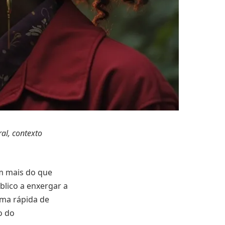
al, contexto
m mais do que
úblico a enxergar a
orma rápida de
o do