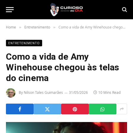
Home
Entretenimento
Como a vida de Amy Winehouse chegou às telas do cinema
»
»
ENTRETENIMENTO
Como a vida de Amy
Winehouse chegou às telas
do cinema
By
Nilson Tales Guimarães
31/05/2026
10 Mins Read