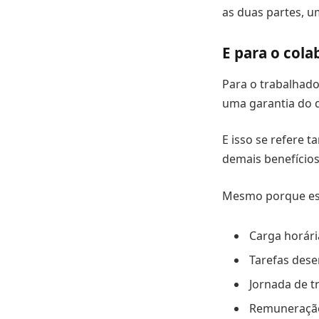
as duas partes, u
E para o col
Para o trabalhado
uma garantia do 
E isso se refere 
demais benefícios
Mesmo porque ess
Carga horári
Tarefas des
Jornada de t
Remuneração