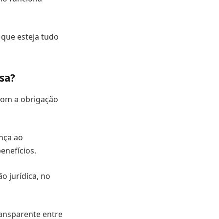
que esteja tudo
esa?
com a obrigação
nça ao
enefícios.
o jurídica, no
ansparente entre