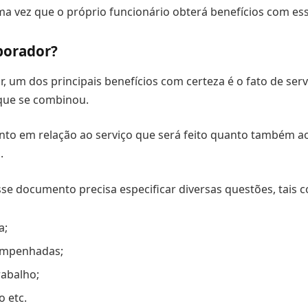
ma vez que o próprio funcionário obterá benefícios com es
aborador?
r, um dos principais benefícios com certeza é o fato de ser
que se combinou.
tanto em relação ao serviço que será feito quanto também ao
.
e documento precisa especificar diversas questões, tais 
a;
empenhadas;
rabalho;
 etc.