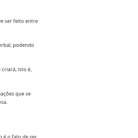
 ser feito entre
verbal, podendo
riará, isto é,
ações que se
esa.
 é o fato de ser