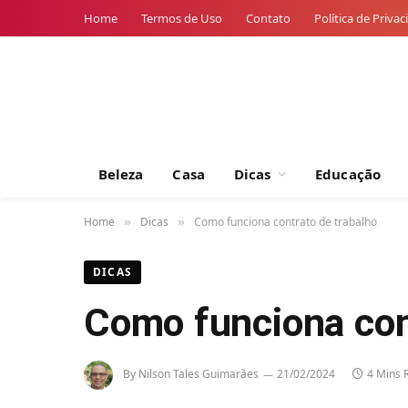
Home
Termos de Uso
Contato
Política de Priva
Beleza
Casa
Dicas
Educação
Home
Dicas
Como funciona contrato de trabalho
»
»
DICAS
Como funciona con
By
Nilson Tales Guimarães
21/02/2024
4 Mins 