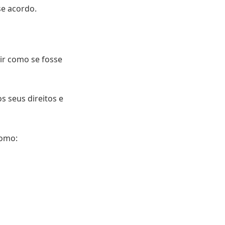
se acordo.
vir como se fosse
s seus direitos e
como: