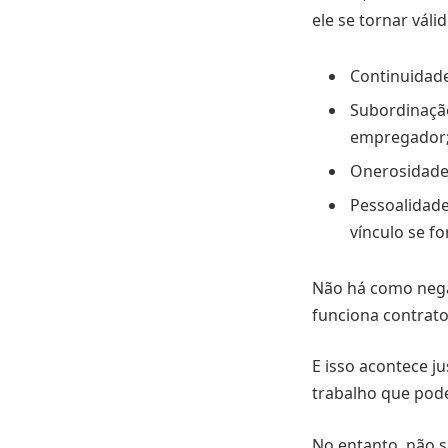
ele se tornar váli
Continuidade
Subordinaçã
empregador
Onerosidade:
Pessoalidade
vínculo se f
Não há como nega
funciona contrato
E isso acontece j
trabalho que pod
No entanto, não 