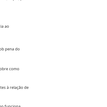
ia ao
sob pena do
sobre como
tes à relação de
mo funciona