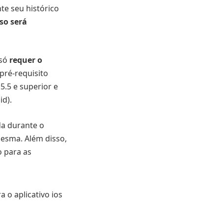
e seu histórico
so será
 só
requer o
pré-requisito
.5 e superior e
id).
da durante o
mesma. Além disso,
o para as