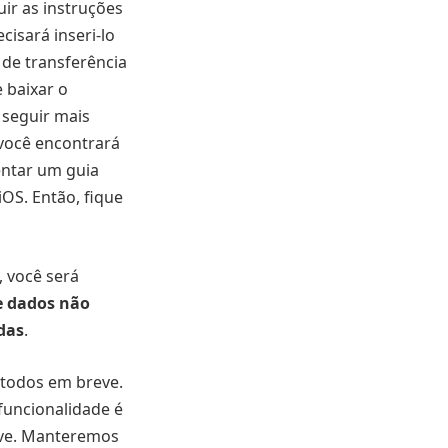
uir as instruções
cisará inseri-lo
 de transferência
 baixar o
 seguir mais
 você encontrará
entar um guia
iOS. Então, fique
, você será
e dados não
das
.
 todos em breve.
funcionalidade é
eve. Manteremos