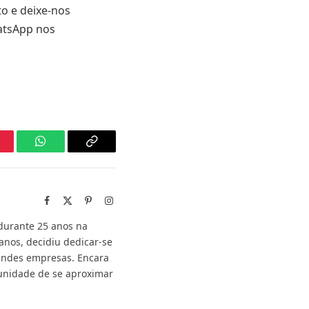
o e deixe-nos
atsApp nos
nterest
WhatsApp
Copy
Link
Facebook
X
Pinterest
Instagram
(Twitter)
durante 25 anos na
anos, decidiu dedicar-se
grandes empresas. Encara
tunidade de se aproximar