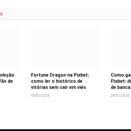
OS
oleção
Fortune Dragon na Pixbet:
Como gan
fãs de
como ler o histórico de
Pixbet: d
vitórias sem cair em viés
de banca
05/02/2026
29/01/2026