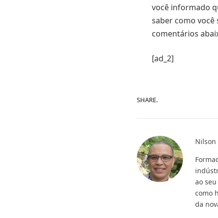
você informado q
saber como você s
comentários abai
[ad_2]
SHARE.
Nilson
Formad
indústr
ao seu
como h
da nov