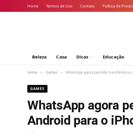
Home
Termos de Uso
Contato
Política de Priva
Beleza
Casa
Dicas
Educação
Home
Games
WhatsApp agora permite transferência 
»
»
GAMES
WhatsApp agora pe
Android para o iP