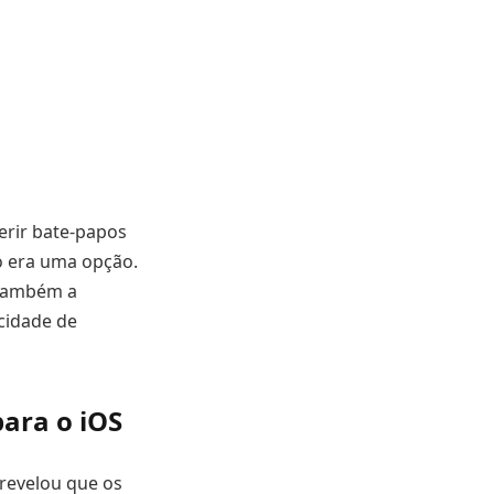
erir bate-papos
o era uma opção.
 também a
cidade de
ara o iOS
 revelou que os