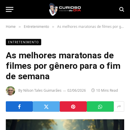
Home
Entretenimento
As melhores maratonas de filmes por gênero para o fim de semana
»
»
ENTRETENIMENTO
As melhores maratonas de
filmes por gênero para o fim
de semana
By
Nilson Tales Guimarães
02/06/2026
10 Mins Read